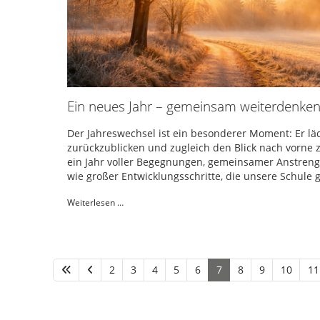
Ein neues Jahr – gemeinsam weiterdenke
Der Jahreswechsel ist ein besonderer Moment: Er läd
zurückzublicken und zugleich den Blick nach vorne zu
ein Jahr voller Begegnungen, gemeinsamer Anstreng
wie großer Entwicklungsschritte, die unsere Schule 
Weiterlesen …
2
3
4
5
6
7
8
9
10
11