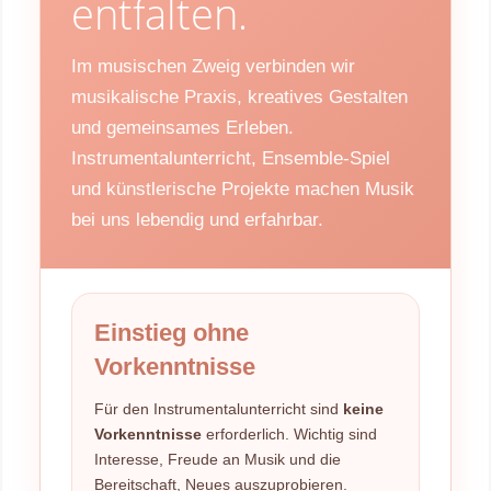
entfalten.
Im musischen Zweig verbinden wir
musikalische Praxis, kreatives Gestalten
und gemeinsames Erleben.
Instrumentalunterricht, Ensemble-Spiel
und künstlerische Projekte machen Musik
bei uns lebendig und erfahrbar.
Einstieg ohne
Vorkenntnisse
Für den Instrumentalunterricht sind
keine
Vorkenntnisse
erforderlich. Wichtig sind
Interesse, Freude an Musik und die
Bereitschaft, Neues auszuprobieren.