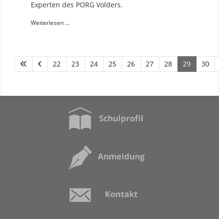
Experten des PORG Volders.
Weiterlesen …
22
23
24
25
26
27
28
29
30