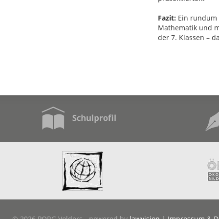
Fazit:
Ein rundum g
Mathematik und m
der 7. Klassen – d
© 2026 PORG Volders - powered by
lawvision
|
Impressum & D