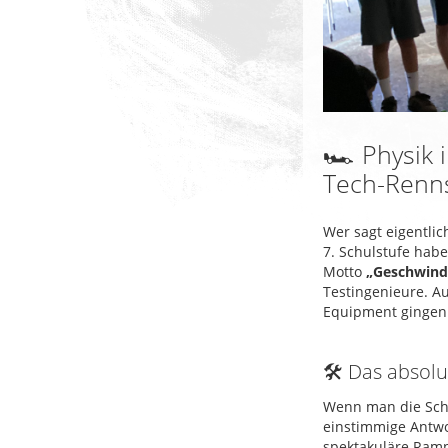
🏎️ Physik
Tech-Renns
Wer sagt eigentlic
7.
Schulstufe habe
Motto
„Geschwind
Testingenieure
.
Au
Equipment gingen 
🛠️ Das absol
Wenn man die Schü
einstimmige Antwo
spektakuläre Ramp