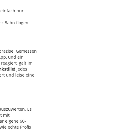
 einfach nur
er Bahn flogen
.
präzise
.
Gemessen
App, und ein
reagiert, galt im
kstille!
Jedes
ert und leise eine
 auszuwerten
.
Es
t mit
r eigene 60-
wie echte Profis