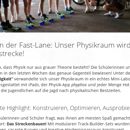
 in der Fast-Lane: Unser Physikraum wird
trecke!
h, dass Physik nur aus grauer Theorie besteht? Die Schülerinnen u
n in den letzten Wochen das genaue Gegenteil bewiesen
!
Unter d
igkeit“
verwandelte sich unser Physikraum in ein echtes Mini-Lab
sgestattet mit iPads, der Physik-App
phyphox
und jeder Menge Hot
die Jugendlichen auf die Jagd nach physikalischen Bestzeiten.
ute Highlight: Konstruieren, Optimieren, Ausprobie
lerinnen und Schüler fragt, was ihnen am meisten Spaß gemacht h
rt:
Das Streckenbauen!
Mit modularen Track-Builder-Sets
wurden
en, rasante Kurven und kreative Hindernisparcours konstruiert
.