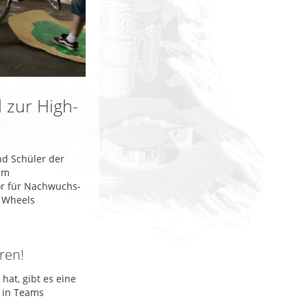
 zur High-
nd Schüler der
em
or für Nachwuchs-
 Wheels
ren!
at, gibt es eine
 in Teams