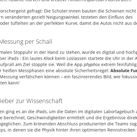
orschergeist gefragt: Die Schüler:innen bauten die Schienen nicht
 veränderten gezielt Neigungswinkel, testeten den Einfluss des
oder tüftelten an der perfekten Kurve, damit die Autos nicht aus d
Messung per Schall
rmalen Stoppuhr in der Hand zu stehen, wurde es digital und hoch
ber iPads
: Ein lautes
Klack
beim Loslassen startete die Uhr in der 
ufprall am Ziel stoppte sie
.
Weil die App
phyphox
extrem feinfühlig 
heißen Messphasen eine absolute Sicherheitsregel:
Absolute Fun
e Messung verfälschen können
– ein faszinierendes Bild, wie fokussi
iten kann!
ieber zur Wissenschaft
en ging es an die iPads, um die Daten im digitalen Labortagebuch
e berechnet, Geschwindigkeiten ermittelt und die Ergebnisse direk
bgeglichen
.
Zum krönenden Abschluss produzierten die Teams soga
ips, in denen sie die Physik hinter ihren optimierten Rennstrecken 