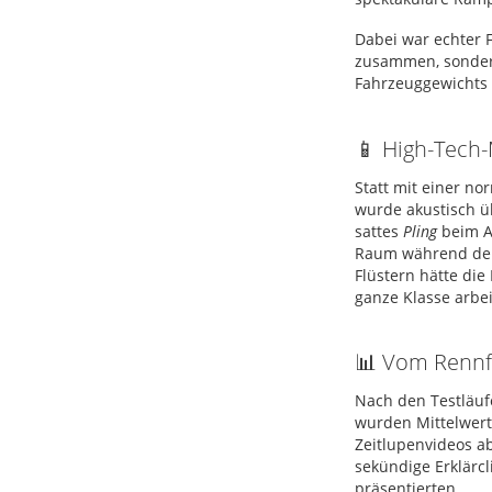
Dabei war echter F
zusammen, sondern
Fahrzeuggewichts
📱 High-Tech-
Statt mit einer no
wurde akustisch ü
sattes
Pling
beim A
Raum während der 
Flüstern hätte di
ganze Klasse arbe
📊 Vom Rennf
Nach den Testläuf
wurden Mittelwert
Zeitlupenvideos a
sekündige Erklärcl
präsentierten
.